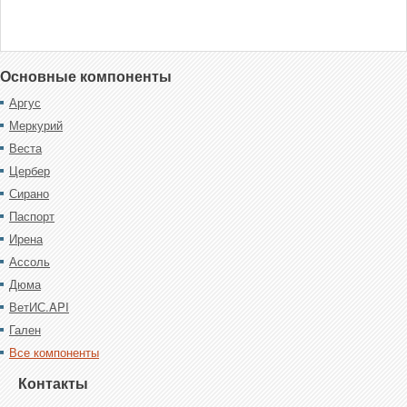
Основные компоненты
Аргус
Меркурий
Веста
Цербер
Сирано
Паспорт
Ирена
Ассоль
Дюма
ВетИС.API
Гален
Все компоненты
Контакты